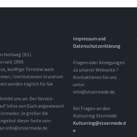
Impressum und
Datenschutzerklärung
m Hellweg (B1).
n seit 1999.
Fragen oder Anregungen
sse, künftige Termine auch
zu unserer Webseite ?
rmen / Institutionen in und um
Kontaktieren Sie uns
nen werden täglich für Sie
unter
info@stoermede.de.
hreibt uns an. Der Service-
 auf Infos von Euch angewiesen!
Bei Fragen an den
törmeder. Je größer die
Kulturring Störmede
ngebot dieser Seite sein.
Kulturring@stoermede.d
l an info@stoermede.de
e