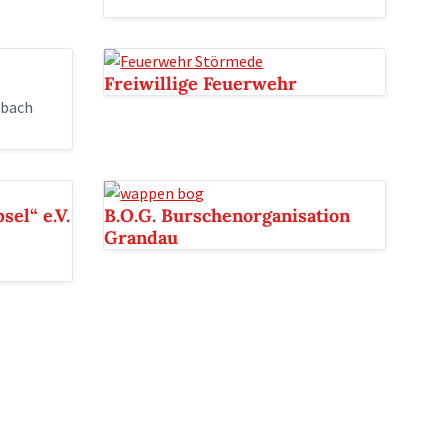
Freiwillige Feuerwehr
dbach
sel“ e.V.
B.O.G. Burschenorganisation
Grandau