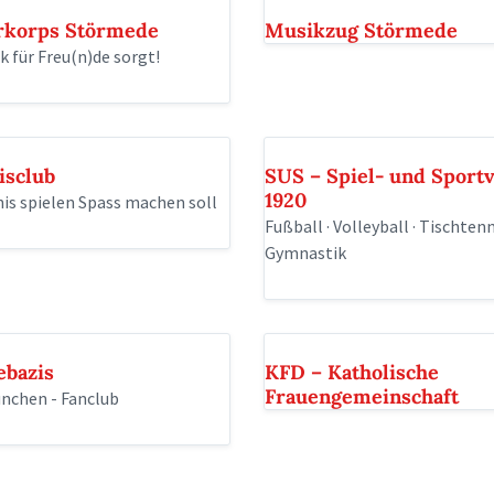
korps Störmede
Musikzug Störmede
 für Freu(n)de sorgt!
isclub
SUS – Spiel- und Sport
1920
is spielen Spass machen soll
Fußball · Volleyball · Tischtenn
Gymnastik
ebazis
KFD – Katholische
Frauengemeinschaft
nchen - Fanclub