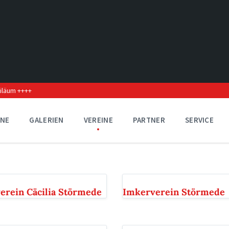
biläum ++++
INE
GALERIEN
VEREINE
PARTNER
SERVICE
erein Cäcilia Störmede
Imkerverein Störmede