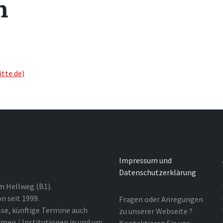
n
tte.de)
Impressum und
Datenschutzerklärung
m Hellweg (B1).
n seit 1999.
Fragen oder Anregungen
sse, künftige Termine auch
zu unserer Webseite ?
rmen / Institutionen in und um