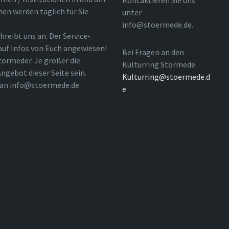
Kontaktieren Sie uns
nen werden täglich für Sie
unter
info@stoermede.de.
hreibt uns an. Der Service-
 auf Infos von Euch angewiesen!
Bei Fragen an den
törmeder. Je größer die
Kulturring Störmede
ngebot dieser Seite sein.
Kulturring@stoermede.d
l an info@stoermede.de
e