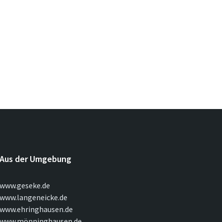
Aus der Umgebung
www.geseke.de
www.langeneicke.de
www.ehringhausen.de
www.mönninghausen.de