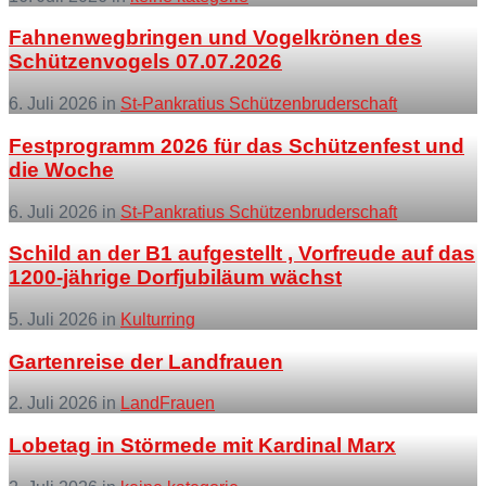
More
Fahnenwegbringen und Vogelkrönen des
Schützenvogels 07.07.2026
6. Juli 2026
in
St-Pankratius Schützenbruderschaft
More
Festprogramm 2026 für das Schützenfest und
die Woche
6. Juli 2026
in
St-Pankratius Schützenbruderschaft
More
Schild an der B1 aufgestellt , Vorfreude auf das
1200-jährige Dorfjubiläum wächst
5. Juli 2026
in
Kulturring
More
Gartenreise der Landfrauen
2. Juli 2026
in
LandFrauen
More
Lobetag in Störmede mit Kardinal Marx