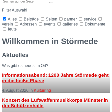
Filter Auswahl
Alles
Beiträge
Seiten
partner
service
verein
Adressen
events
galleries
Dokumente
leute
Collapse
search
Willkommen in Störmede
Aktuelles
Was gibt es neues im Ort?
Informationsabend: 1200 Jahre Störmede geht
in die heiße Phase
4. August 2026
in
Kulturring
More
Konzert des Luftwaffenmusikkorps Münster in
der Schützenhalle