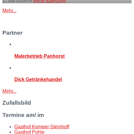
2. Juli 2026
in
keine kategorie
More
Mehr...
Partner
Malerbetrieb Panhorst
Dick Getränkehandel
Mehr...
Zufallsbild
Termine am/ im
Gasthof Kemper-Steinhoff
Gasthof Pohle