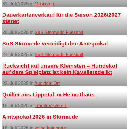
31. Juli 2026
in
Musikzug
More
Dauerkartenverkauf für die Saison 2026/2027
startet
28. Juli 2026
in
SuS Störmede Fussball
More
SuS Störmede verteidigt den Amtspokal
27. Juli 2026
in
SuS Störmede Fussball
More
Rücksicht auf unsere Kleinsten – Hundekot
auf dem Spielplatz ist kein Kavaliersdelikt
22. Juli 2026
in
Aus dem Ort
More
Quilter aus Lippetal im Heimathaus
19. Juli 2026
in
Traditionsverein
More
Amtspokal 2026 in Störmede
16. Juli 2026
in
keine kategorie