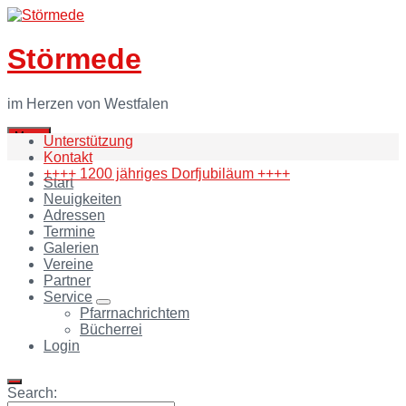
Skip
Skip
Skip
to
to
to
content
main
footer
Störmede
navigation
im Herzen von Westfalen
Menu
Unterstützung
Kontakt
++++ 1200 jähriges Dorfjubiläum ++++
Start
Neuigkeiten
Adressen
Termine
Galerien
Vereine
Partner
Service
Pfarrnachrichtem
Bücherrei
Login
Search: