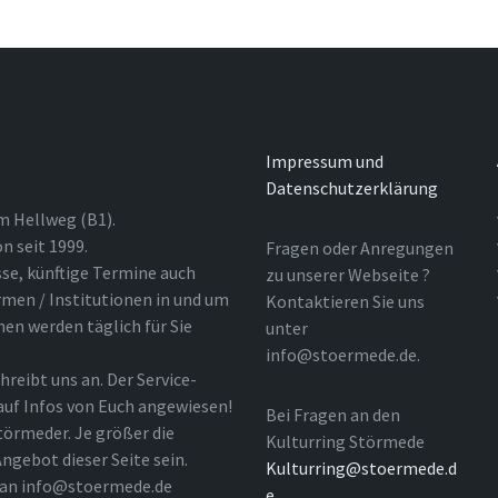
Impressum und
Datenschutzerklärung
m Hellweg (B1).
n seit 1999.
Fragen oder Anregungen
sse, künftige Termine auch
zu unserer Webseite ?
rmen / Institutionen in und um
Kontaktieren Sie uns
nen werden täglich für Sie
unter
info@stoermede.de.
hreibt uns an. Der Service-
 auf Infos von Euch angewiesen!
Bei Fragen an den
törmeder. Je größer die
Kulturring Störmede
ngebot dieser Seite sein.
Kulturring@stoermede.d
l an info@stoermede.de
e