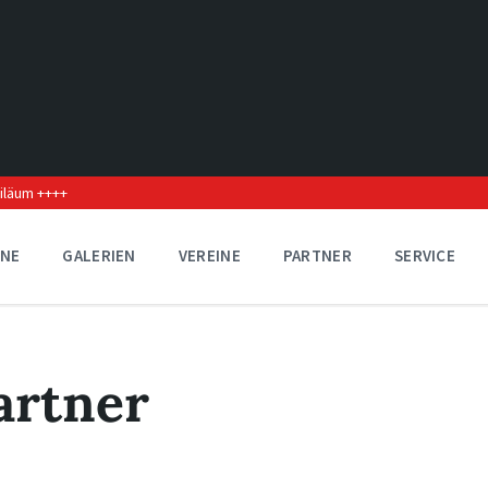
biläum ++++
INE
GALERIEN
VEREINE
PARTNER
SERVICE
rtner