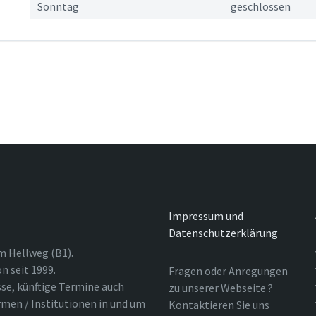
Sonntag
geschlossen
Impressum und
Datenschutzerklärung
m Hellweg (B1).
n seit 1999.
Fragen oder Anregungen
sse, künftige Termine auch
zu unserer Webseite ?
rmen / Institutionen in und um
Kontaktieren Sie uns