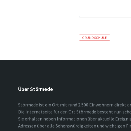
Tags
GRUNDSCHULE
Über Störmede
Störmede ist ein Ort mit rund 2.500 Einwohnern direkt a
Die Internetseite für den Ort Störmede besteht nun scho
Sie erhalten neben Informationen über aktuelle Ereigni
Adressen über alle Sehenswürdigkeiten und wichtigen Fi