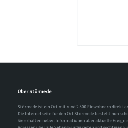
Über Störmede
Störmede ist ein Ort mit rund 2.500 Einwohnern direkt a
Die Internetseite für den Ort Störmede besteht nun scho
Sie erhalten neben Informationen über aktuelle Ereigni
Adressen über alle Sehenswürdigkeiten und wichtigen Fi