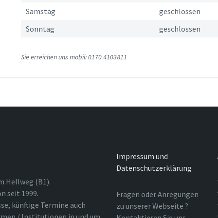
Samstag
geschlossen
Sonntag
geschlossen
Sie erreichen uns mobil: 0170 4103811
Impressum und
Datenschutzerklärung
m Hellweg (B1).
n seit 1999.
Fragen oder Anregungen
sse, künftige Termine auch
zu unserer Webseite ?
rmen / Institutionen in und um
Kontaktieren Sie uns