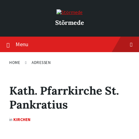
Skip
Skip
Skip
to
to
to
content
main
footer
navigation
Störmede
Menu
HOME
ADRESSEN
Kath. Pfarrkirche St.
Pankratius
in
KIRCHEN