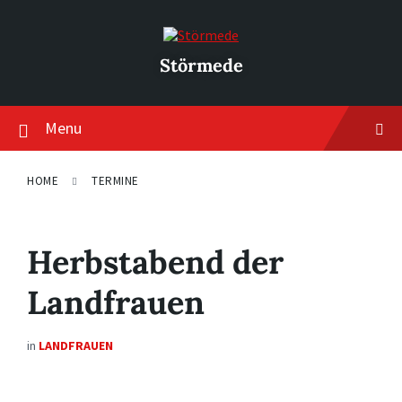
Skip
Skip
Skip
to
to
to
content
main
footer
navigation
Störmede
Menu
HOME
TERMINE
Herbstabend der
Landfrauen
in
LANDFRAUEN