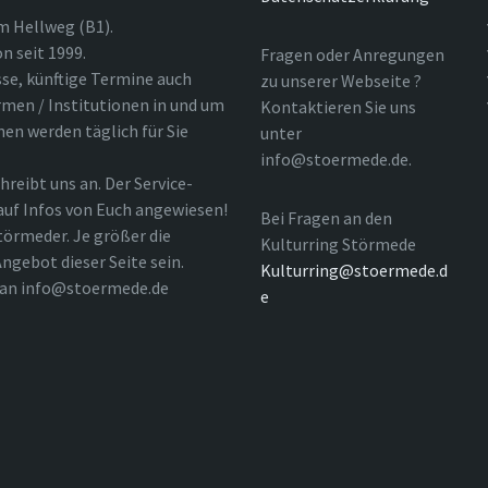
m Hellweg (B1).
n seit 1999.
Fragen oder Anregungen
sse, künftige Termine auch
zu unserer Webseite ?
rmen / Institutionen in und um
Kontaktieren Sie uns
nen werden täglich für Sie
unter
info@stoermede.de.
hreibt uns an. Der Service-
 auf Infos von Euch angewiesen!
Bei Fragen an den
törmeder. Je größer die
Kulturring Störmede
ngebot dieser Seite sein.
Kulturring@stoermede.d
l an info@stoermede.de
e