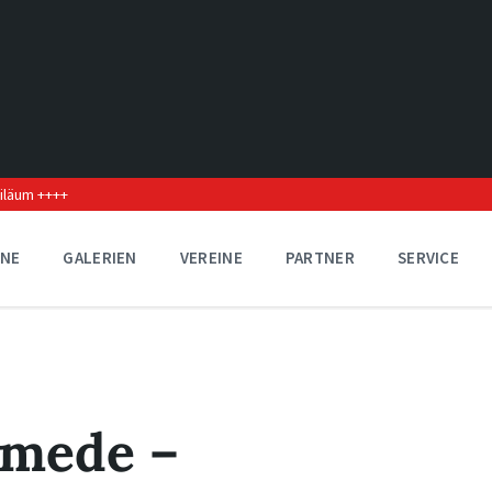
biläum ++++
INE
GALERIEN
VEREINE
PARTNER
SERVICE
rmede –