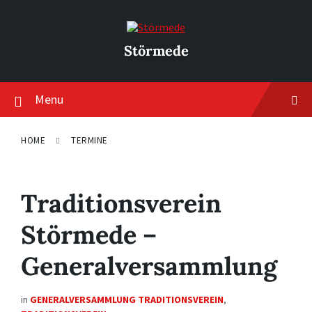
Skip
Skip
Skip
to
to
to
content
main
footer
navigation
Störmede
Menu
HOME
TERMINE
Traditionsverein
Störmede –
Generalversammlung
in
GENERALVERSAMMLUNG TRADITIONSVEREIN
,