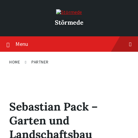
Skip
Skip
Skip
to
to
to
content
main
footer
navigation
Störmede
Menu
HOME
PARTNER
Sebastian Pack –
Garten und
Landschaftsbau