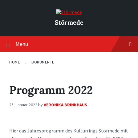
Skip
Skip
Skip
to
to
to
content
main
footer
navigation
Störmede
Menu
HOME
DOKUMENTE
Programm 2022
25. Januar 2022
by
VERONIKA BRINKHAUS
Hier das Jahresprogramm des Kulturrings Störmede mit