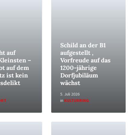
Read
More
Schild an der B1
ht auf
aufgestellt ,
Kleinsten –
Vorfreude auf das
t auf dem
1200-jährige
tz ist kein
Dorfjubiläum
sdelikt
wächst
5. Juli 2026
ORT
in
KULTURRING
Read
More