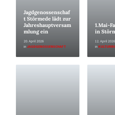
Jagdgenossenschaf
t Störmede lädt zur
Jahreshauptversam
1.Mai-Fa
mlung ein
in Stör
20. April 2026
12. April 2026
in
JAGDGENOSSENSCHAFT
in
KULTURR
Read
Read
More
More