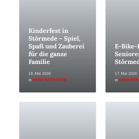
Kinderfest in
Störmede – Spiel,
Spaß und Zauberei
E-Bike-
für die ganze
Seniore
Familie
Störme
18. Mai 2026
17. Mai 2026
in
KEINE KATEGORIE
in
SENIOREN
Read
Read
More
More