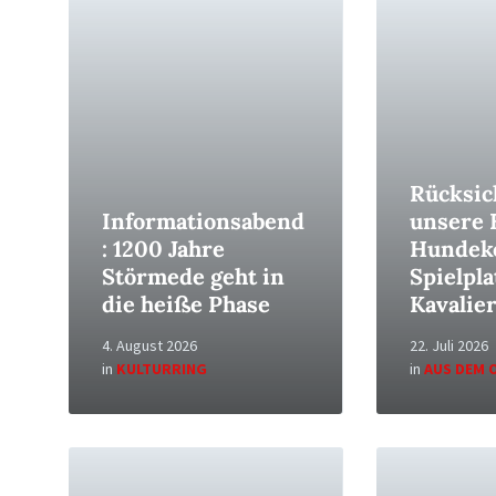
Read
Read
More
More
Rücksic
Informationsabend
unsere 
: 1200 Jahre
Hundeko
Störmede geht in
Spielpla
die heiße Phase
Kavalier
4. August 2026
22. Juli 2026
in
KULTURRING
in
AUS DEM 
Read
Read
More
More