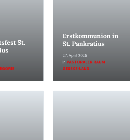
Erstkommunion in
sfest St.
St. Pankratius
ius
27. April 2026
in
PASTORALER RAUM
TEGORIE
GESEKE-LAND
Read
More