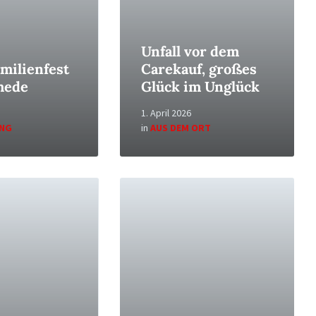
Unfall vor dem
milienfest
Carekauf, großes
mede
Glück im Unglück
1. April 2026
ING
in
AUS DEM ORT
Read
More