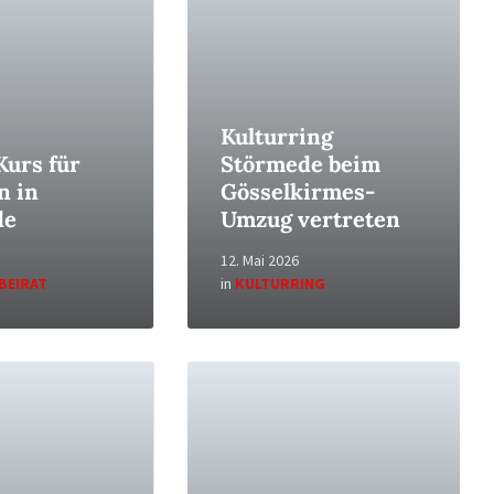
Kulturring
Kurs für
Störmede beim
n in
Gösselkirmes-
de
Umzug vertreten
12. Mai 2026
BEIRAT
in
KULTURRING
Read
More