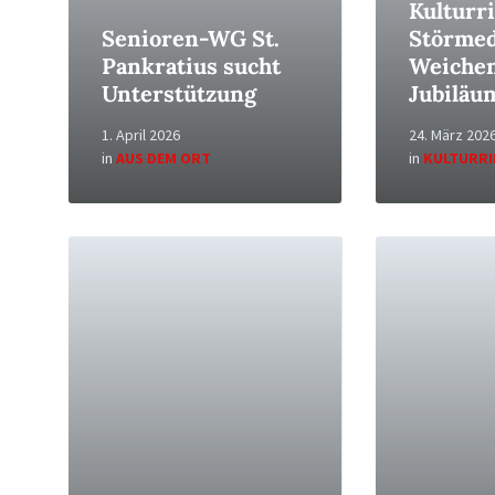
Kulturr
Senioren-WG St.
Störmed
Pankratius sucht
Weichen
Unterstützung
Jubiläu
1. April 2026
24. März 202
in
AUS DEM ORT
in
KULTURR
Read
Read
More
More