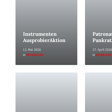
Instrumenten
Patronat
AusprobierAktion
Pankrat
12. Mai 2026
27. April 2026
in
MUSIKZUG
in
KEINE KA
Read
Read
More
More