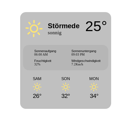
25°
Störmede
sonnig
Sonnenaufgang
Sonnenuntergang
06:00 AM
09:03 PM
Feuchtigkeit
Windgeschwindigkeit
32%
7.2Km/h
SAM
SON
MON
26°
32°
34°