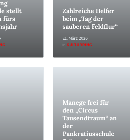
ing
e stellt
Zahlreiche Helfer
 fürs
beim „Tag der
msjahr
sauberen Feldflur“
6
21. März 2026
ING
in
KULTURRING
Read
More
Manege frei für
den „Circus
Tausendtraum“ an
der
Pankratiusschule