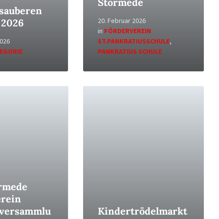
Störmede
 sauberen
20. Februar 2026
 2026
in
FÖRDERVEREIN
2026
ST.PANKRATIUSSCHULE
,
TEGORIE
PANKRATIUS SCHULE
Read
More
rmede
rein
lversammlu
Kindertrödelmarkt