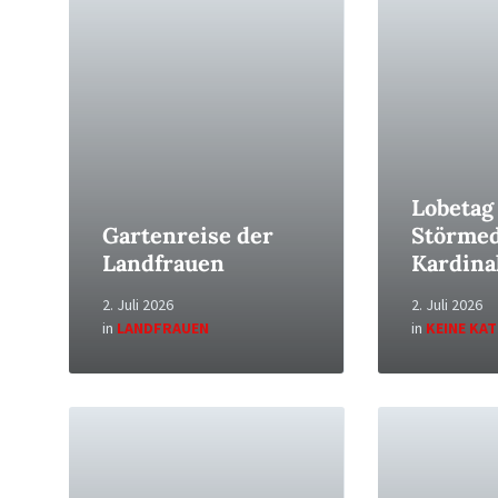
Lobetag
Gartenreise der
Störmed
Landfrauen
Kardina
2. Juli 2026
2. Juli 2026
in
LANDFRAUEN
in
KEINE KA
Read
Read
More
More