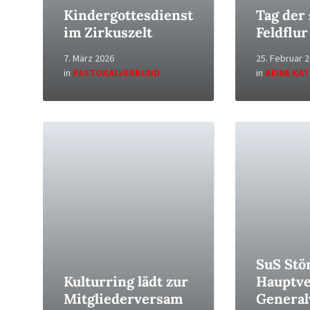
Kindergottesdienst
Tag der
im Zirkuszelt
Feldflur
7. März 2026
25. Februar 
in
PASTORALVERBUND
in
KEINE KA
Read
Read
More
More
SuS Stö
Kulturring lädt zur
Hauptve
Mitgliederversam
Genera