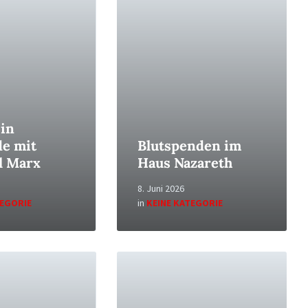
 in
e mit
Blutspenden im
l Marx
Haus Nazareth
8. Juni 2026
TEGORIE
in
KEINE KATEGORIE
Read
More