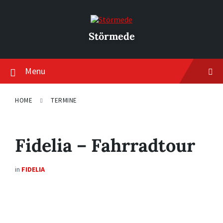
Skip
Skip
Skip
to
to
to
content
main
footer
navigation
Störmede
Menu
HOME
TERMINE
Fidelia – Fahrradtour
in
FIDELIA