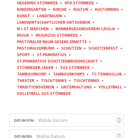
HEGERING STÖRMEDE
KFD STÖRMEDE
KINDERGARTEN
KIRCHE
KULTUR
KULTURRING
KUNST
LANDFRAUEN
LANDWIRTSCHAFTLICHER ORTSVEREIN
M.I.ST-MÄDCHEN
MÄNNERGESANGVEREIN CÄCILIA
MUSIK
MUSIKZUG STÖRMEDE
PASTORALER RAUM GESEKE-ERWITTE
PASTORALVERBUND
SCHÜTZEN
SCHÜTZENFEST
SPORT
ST.PANKRATIUS
ST.PANKRATIUS SCHÜTZENBRUDERSCHAFT
STÖRMEDER JÄGER
SUS STÖRMEDE
TAMBOURKORP
TAMBOURKORPS
TC TENNISCLUB
THEATER
TISCHTENNIS
TISCHTENNIS
TRADITIONSVEREIN
UNTERHALTUNG
VOLLEYBALL
VOLLEYBALL SUS STÖRMEDE
DATUM VON:
DATUM BIS: