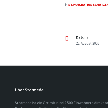
in
ST.PANKRATIUS SCHÜTZ
Datum
28. August 2026
Über Störmede
Störmede ist ein Ort mit rund 2.500 Einwohnern direkt a