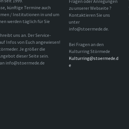
n seit 1999.
Fragen oder Anregungen
sse, künftige Termine auch
zu unserer Webseite ?
rmen / Institutionen in und um
Kontaktieren Sie uns
nen werden täglich für Sie
unter
info@stoermede.de.
hreibt uns an. Der Service-
 auf Infos von Euch angewiesen!
Bei Fragen an den
törmeder. Je größer die
Kulturring Störmede
ngebot dieser Seite sein.
Kulturring@stoermede.d
l an info@stoermede.de
e