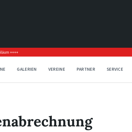
biläum ++++
INE
GALERIEN
VEREINE
PARTNER
SERVICE
enabrechnung