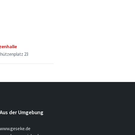
zenhalle
hützenplatz 23
Aus der Umgebung
www.geseke.de