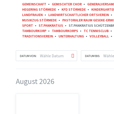
GEMEINSCHAFT
GEMISCHTER CHOR
GENERALVERSAM
HEGERING STÖRMEDE
KFD STÖRMEDE
KINDERGARTE
LANDFRAUEN
LANDWIRTSCHAFTLICHER ORTSVEREIN
MUSIKZUG STÖRMEDE
PASTORALER RAUM GESEKE-ERW
SPORT
ST.PANKRATIUS
ST.PANKRATIUS SCHÜTZENB
TAMBOURKORP
TAMBOURKORPS
TC TENNISCLUB
TRADITIONSVEREIN
UNTERHALTUNG
VOLLEYBALL
DATUM VON:
DATUM BIS:
August 2026