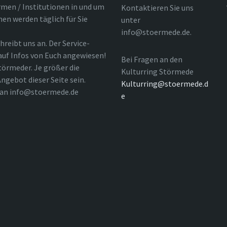
rmen / Institutionen in und um
Kontaktieren Sie uns
nen werden täglich für Sie
unter
info@stoermede.de.
hreibt uns an. Der Service-
 auf Infos von Euch angewiesen!
Bei Fragen an den
törmeder. Je größer die
Kulturring Störmede
ngebot dieser Seite sein.
Kulturring@stoermede.d
l an info@stoermede.de
e