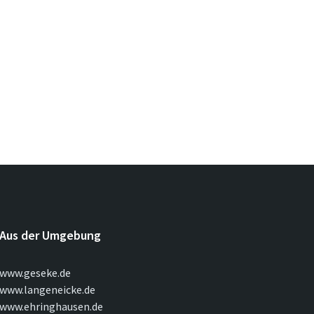
Aus der Umgebung
www.geseke.de
www.langeneicke.de
www.ehringhausen.de