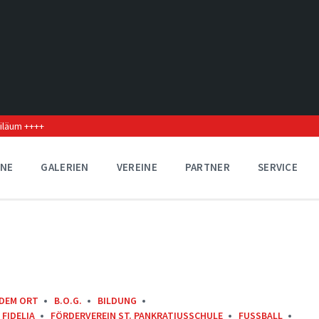
biläum ++++
INE
GALERIEN
VEREINE
PARTNER
SERVICE
 DEM ORT
B.O.G.
BILDUNG
FIDELIA
FÖRDERVEREIN ST. PANKRATIUSSCHULE
FUSSBALL