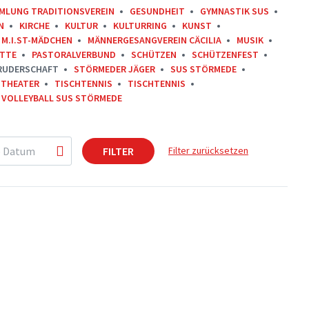
MLUNG TRADITIONSVEREIN
GESUNDHEIT
GYMNASTIK SUS
N
KIRCHE
KULTUR
KULTURRING
KUNST
M.I.ST-MÄDCHEN
MÄNNERGESANGVEREIN CÄCILIA
MUSIK
ITTE
PASTORALVERBUND
SCHÜTZEN
SCHÜTZENFEST
RUDERSCHAFT
STÖRMEDER JÄGER
SUS STÖRMEDE
THEATER
TISCHTENNIS
TISCHTENNIS
VOLLEYBALL SUS STÖRMEDE
FILTER
Filter zurücksetzen