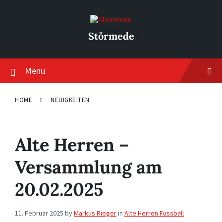
Skip
Skip
Skip
to
to
to
content
main
footer
navigation
Störmede
Menu
HOME
NEUIGKEITEN
Alte Herren –
Versammlung am
20.02.2025
11. Februar 2025
by
Markus Rieger
in
Alte Herren Fussball