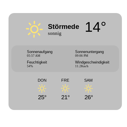
14°
Störmede
sonnig
Sonnenaufgang
Sonnenuntergang
05:57 AM
09:06 PM
Feuchtigkeit
Windgeschwindigkeit
54%
11.2Km/h
DON
FRE
SAM
25°
21°
26°