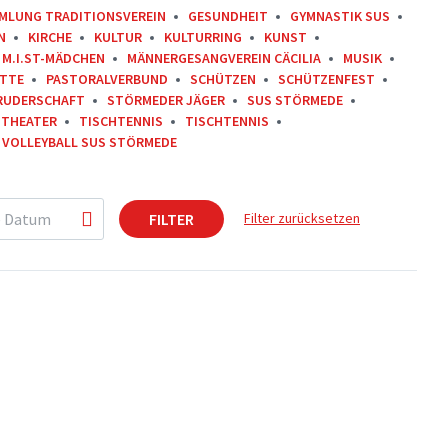
MLUNG TRADITIONSVEREIN
GESUNDHEIT
GYMNASTIK SUS
N
KIRCHE
KULTUR
KULTURRING
KUNST
M.I.ST-MÄDCHEN
MÄNNERGESANGVEREIN CÄCILIA
MUSIK
ITTE
PASTORALVERBUND
SCHÜTZEN
SCHÜTZENFEST
RUDERSCHAFT
STÖRMEDER JÄGER
SUS STÖRMEDE
THEATER
TISCHTENNIS
TISCHTENNIS
VOLLEYBALL SUS STÖRMEDE
FILTER
Filter zurücksetzen