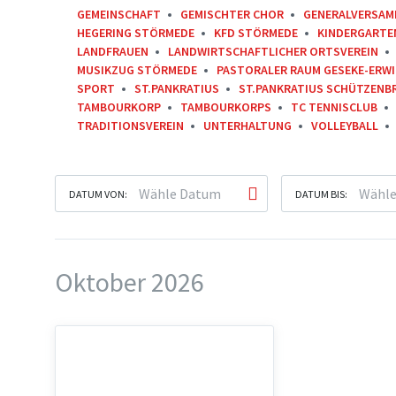
GEMEINSCHAFT
GEMISCHTER CHOR
GENERALVERSAM
HEGERING STÖRMEDE
KFD STÖRMEDE
KINDERGARTE
LANDFRAUEN
LANDWIRTSCHAFTLICHER ORTSVEREIN
MUSIKZUG STÖRMEDE
PASTORALER RAUM GESEKE-ERW
SPORT
ST.PANKRATIUS
ST.PANKRATIUS SCHÜTZENB
TAMBOURKORP
TAMBOURKORPS
TC TENNISCLUB
TRADITIONSVEREIN
UNTERHALTUNG
VOLLEYBALL
DATUM VON:
DATUM BIS:
Oktober 2026