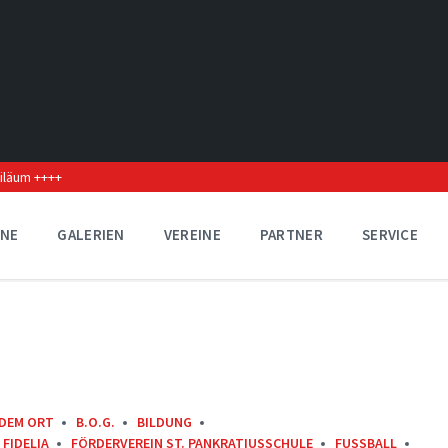
biläum ++++
INE
GALERIEN
VEREINE
PARTNER
SERVICE
 DEM ORT
B.O.G.
BILDUNG
FIDELIA
FÖRDERVEREIN ST. PANKRATIUSSCHULE
FUSSBALL