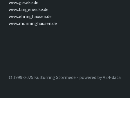
www.geseke.de
www.langeneicke.de
www.ehringhausen.de
www.mönninghausen.de
© 1999-2025 Kulturring Störmede - powered by A24-data