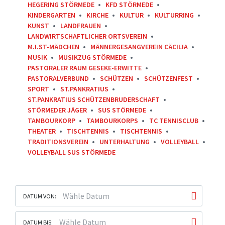
HEGERING STÖRMEDE
KFD STÖRMEDE
KINDERGARTEN
KIRCHE
KULTUR
KULTURRING
KUNST
LANDFRAUEN
LANDWIRTSCHAFTLICHER ORTSVEREIN
M.I.ST-MÄDCHEN
MÄNNERGESANGVEREIN CÄCILIA
MUSIK
MUSIKZUG STÖRMEDE
PASTORALER RAUM GESEKE-ERWITTE
PASTORALVERBUND
SCHÜTZEN
SCHÜTZENFEST
SPORT
ST.PANKRATIUS
ST.PANKRATIUS SCHÜTZENBRUDERSCHAFT
STÖRMEDER JÄGER
SUS STÖRMEDE
TAMBOURKORP
TAMBOURKORPS
TC TENNISCLUB
THEATER
TISCHTENNIS
TISCHTENNIS
TRADITIONSVEREIN
UNTERHALTUNG
VOLLEYBALL
VOLLEYBALL SUS STÖRMEDE
DATUM VON:
DATUM BIS: