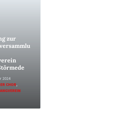
ng zur
lversammlu
erein
 Störmede
r 2024
ER CHOR
,
ANGVEREIN