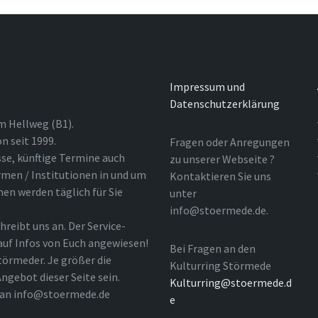
Impressum und
Datenschutzerklärung
m Hellweg (B1).
n seit 1999.
Fragen oder Anregungen
sse, künftige Termine auch
zu unserer Webseite ?
rmen / Institutionen in und um
Kontaktieren Sie uns
nen werden täglich für Sie
unter
info@stoermede.de.
hreibt uns an. Der Service-
 auf Infos von Euch angewiesen!
Bei Fragen an den
törmeder. Je größer die
Kulturring Störmede
ngebot dieser Seite sein.
Kulturring@stoermede.d
l an info@stoermede.de
e