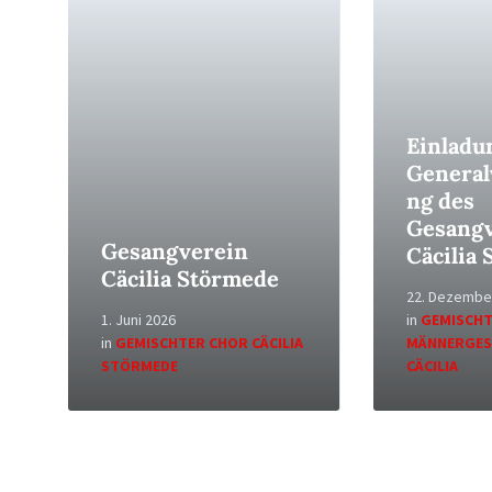
Read
Read
More
More
Einladu
Genera
ng des
Gesangv
Gesangverein
Cäcilia
Cäcilia Störmede
22. Dezembe
1. Juni 2026
in
GEMISCHT
in
GEMISCHTER CHOR CÄCILIA
MÄNNERGES
STÖRMEDE
CÄCILIA