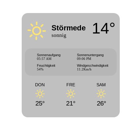
14°
Störmede
sonnig
Sonnenaufgang
Sonnenuntergang
05:57 AM
09:06 PM
Feuchtigkeit
Windgeschwindigkeit
54%
11.2Km/h
DON
FRE
SAM
25°
21°
26°