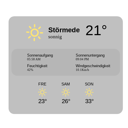
21°
Störmede
sonnig
Sonnenaufgang
Sonnenuntergang
05:58 AM
09:04 PM
Feuchtigkeit
Windgeschwindigkeit
42%
10.1Km/h
FRE
SAM
SON
23°
26°
33°