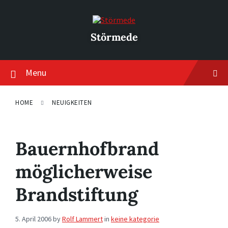
Skip
Skip
Skip
to
to
to
content
main
footer
navigation
Störmede
Menu
HOME
NEUIGKEITEN
Bauernhofbrand
möglicherweise
Brandstiftung
5. April 2006
by
Rolf Lammert
in
keine kategorie