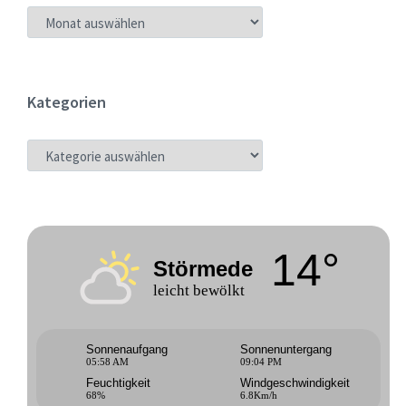
ARCHIV
Kategorien
KATEGORIEN
14°
Störmede
leicht bewölkt
Sonnenaufgang
Sonnenuntergang
05:58 AM
09:04 PM
Feuchtigkeit
Windgeschwindigkeit
68%
6.8Km/h