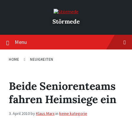
Skip
Skip
Skip
to
to
to
content
main
footer
navigation
Störmede
Menu
HOME
NEUIGKEITEN
Beide Seniorenteams
fahren Heimsiege ein
3. April 2010
by
Klaus Marx
in
keine kategorie