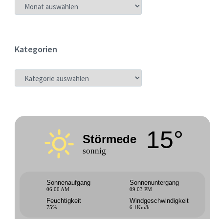
ARCHIV
Kategorien
KATEGORIEN
15°
Störmede
sonnig
Sonnenaufgang
Sonnenuntergang
06:00 AM
09:03 PM
Feuchtigkeit
Windgeschwindigkeit
75%
6.1Km/h