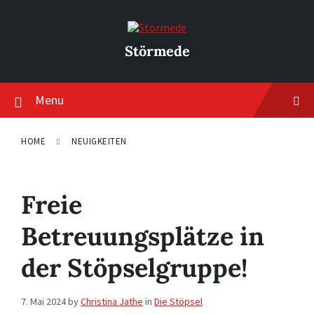
Skip
Skip
Skip
to
to
to
content
main
footer
navigation
Störmede
Menu
HOME
NEUIGKEITEN
Freie
Betreuungsplätze in
der Stöpselgruppe!
7. Mai 2024
by
Christina Jathe
in
Die Stöpsel