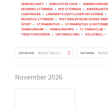
GEMEINSCHAFT
GEMISCHTER CHOR
GENERALVERSAM
HEGERING STÖRMEDE
KFD STÖRMEDE
KINDERGARTE
LANDFRAUEN
LANDWIRTSCHAFTLICHER ORTSVEREIN
MUSIKZUG STÖRMEDE
PASTORALER RAUM GESEKE-ERW
SPORT
ST.PANKRATIUS
ST.PANKRATIUS SCHÜTZENB
TAMBOURKORP
TAMBOURKORPS
TC TENNISCLUB
TRADITIONSVEREIN
UNTERHALTUNG
VOLLEYBALL
DATUM VON:
DATUM BIS:
November 2026