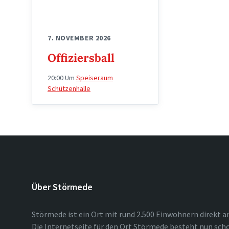
7. NOVEMBER 2026
Offiziersball
20:00
Um
Speiseraum
Schützenhalle
Über Störmede
Störmede ist ein Ort mit rund 2.500 Einwohnern direkt a
Die Internetseite für den Ort Störmede besteht nun scho