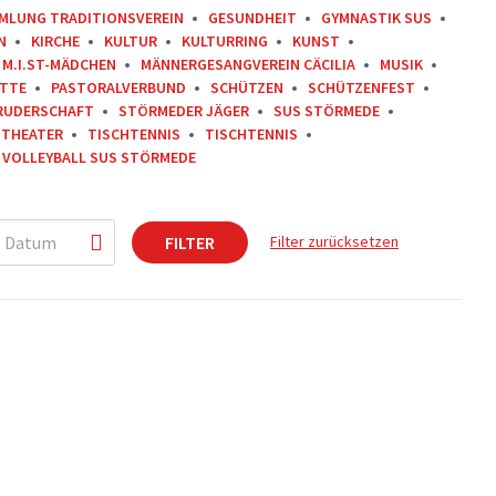
MLUNG TRADITIONSVEREIN
GESUNDHEIT
GYMNASTIK SUS
N
KIRCHE
KULTUR
KULTURRING
KUNST
M.I.ST-MÄDCHEN
MÄNNERGESANGVEREIN CÄCILIA
MUSIK
ITTE
PASTORALVERBUND
SCHÜTZEN
SCHÜTZENFEST
RUDERSCHAFT
STÖRMEDER JÄGER
SUS STÖRMEDE
THEATER
TISCHTENNIS
TISCHTENNIS
VOLLEYBALL SUS STÖRMEDE
FILTER
Filter zurücksetzen