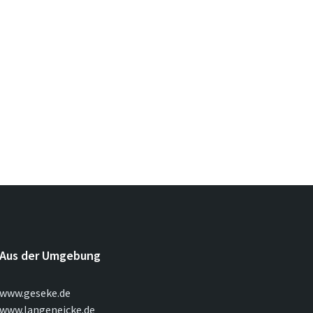
Aus der Umgebung
www.geseke.de
www.langeneicke.de