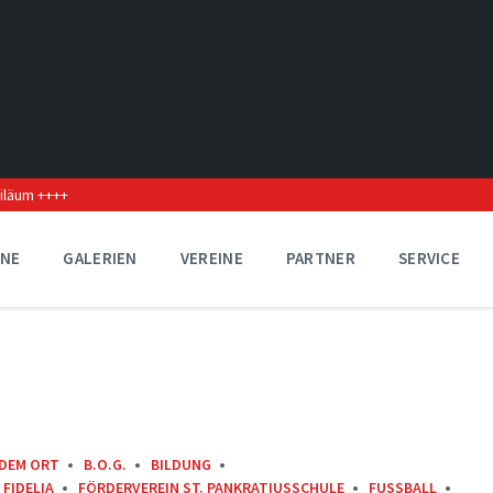
biläum ++++
INE
GALERIEN
VEREINE
PARTNER
SERVICE
 DEM ORT
B.O.G.
BILDUNG
FIDELIA
FÖRDERVEREIN ST. PANKRATIUSSCHULE
FUSSBALL