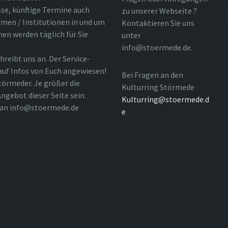
sse, künftige Termine auch
zu unserer Webseite ?
rmen / Institutionen in und um
Kontaktieren Sie uns
nen werden täglich für Sie
unter
info@stoermede.de.
hreibt uns an. Der Service-
 auf Infos von Euch angewiesen!
Bei Fragen an den
törmeder. Je größer die
Kulturring Störmede
ngebot dieser Seite sein.
Kulturring@stoermede.d
l an info@stoermede.de
e