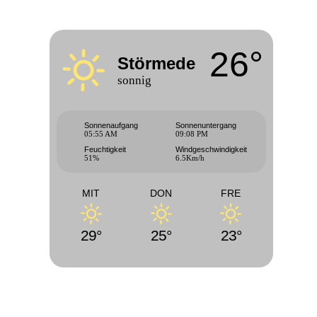
26°
Störmede
sonnig
Sonnenaufgang
Sonnenuntergang
05:55 AM
09:08 PM
Feuchtigkeit
Windgeschwindigkeit
51%
6.5Km/h
MIT
DON
FRE
29°
25°
23°