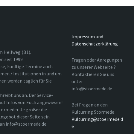
Impressum und
Datenschutzerklärung
m Hellweg (B1).
n seit 1999.
Fragen oder Anregungen
sse, künftige Termine auch
zu unserer Webseite ?
rmen / Institutionen in und um
Kontaktieren Sie uns
nen werden täglich für Sie
unter
info@stoermede.de.
hreibt uns an. Der Service-
 auf Infos von Euch angewiesen!
Bei Fragen an den
törmeder. Je größer die
Kulturring Störmede
ngebot dieser Seite sein.
Kulturring@stoermede.d
l an info@stoermede.de
e