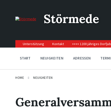
Skip
Skip
Skip
to
to
to
content
main
footer
Störmede
navigation
Unterstützung
Kontakt
++++ 1200 jähriges Dorfju
START
NEUIGKEITEN
ADRESSEN
TERM
HOME
NEUIGKEITEN
Generalversamm