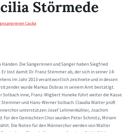
cilia Störmede
gesangverein Cäcilia
uen Händen. Die Sängerinnen und Sänger haben Siegfried
r löst damit Dr. Franz Stemmer ab, der sich in seiner 14-
stehens im Jahr 2013 verantwortlich zeichnete und in dessen
rsitzender wurde Markus Dobras in seinem Amt bestätigt.
r Solbach inne, Franz-Wigbert Huneke führt weiter die Kasse.
z Stemmer und Hans-Werner Solbach. Claudia Walter prüft
 Männerchor unterstützen Josef Lehmenkühler, Joachim
d. Für den Gemischten Chor wurden Peter Schmitz, Miriam
ählt. Die Noten für den Männerchor werden von Walter