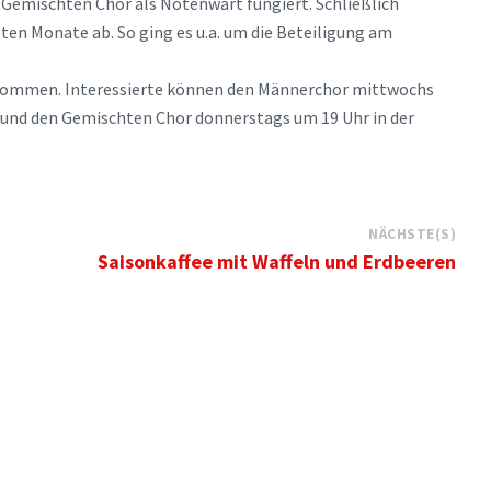
emischten Chor als Notenwart fungiert. Schließlich
ten Monate ab. So ging es u.a. um die Beteiligung am
llkommen. Interessierte können den Männerchor mittwochs
und den Gemischten Chor donnerstags um 19 Uhr in der
NÄCHSTE(S)
Saisonkaffee mit Waffeln und Erdbeeren