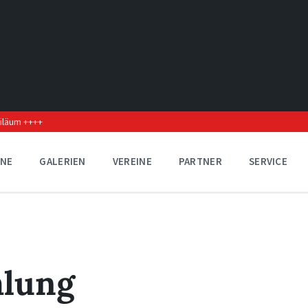
biläum ++++
INE
GALERIEN
VEREINE
PARTNER
SERVICE
lung