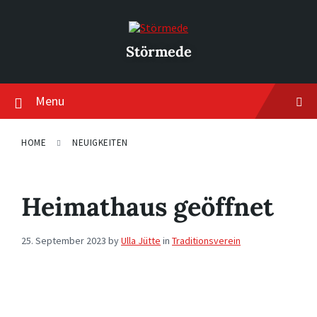
Skip
Skip
Skip
to
to
to
content
main
footer
navigation
Störmede
Menu
HOME
NEUIGKEITEN
Heimathaus geöffnet
25. September 2023
by
Ulla Jütte
in
Traditionsverein