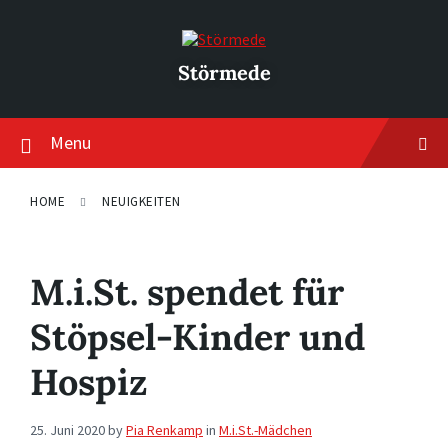
Skip
Skip
Skip
to
to
to
content
main
footer
navigation
Störmede
Menu
HOME
NEUIGKEITEN
M.i.St. spendet für
Stöpsel-Kinder und
Hospiz
25. Juni 2020
by
Pia Renkamp
in
M.i.St.-Mädchen