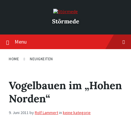
Skip
Skip
Skip
to
to
to
content
main
footer
navigation
Störmede
Menu
HOME
NEUIGKEITEN
Vogelbauen im „Hohen
Norden“
9. Juni 2011
by
Rolf Lammert
in
keine kategorie