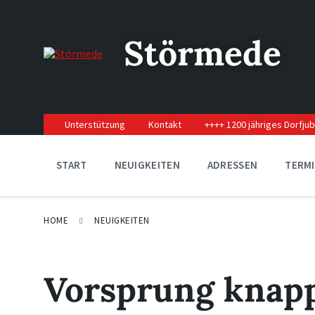
Skip
Skip
Skip
to
to
to
content
main
footer
Störmede
navigation
Unterstützung
Kontakt
++++ 1200 jähriges Dorfju
START
NEUIGKEITEN
ADRESSEN
TERM
HOME
NEUIGKEITEN
Vorsprung knapp