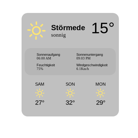
15°
Störmede
sonnig
Sonnenaufgang
Sonnenuntergang
06:00 AM
09:03 PM
Feuchtigkeit
Windgeschwindigkeit
75%
6.1Km/h
SAM
SON
MON
27°
32°
29°