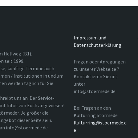
Impressum und
Datenschutzerklärung
m Hellweg (B1).
n seit 1999.
Fragen oder Anregungen
sse, künftige Termine auch
zu unserer Webseite ?
rmen / Institutionen in und um
Kontaktieren Sie uns
nen werden täglich für Sie
unter
info@stoermede.de.
hreibt uns an. Der Service-
 auf Infos von Euch angewiesen!
Bei Fragen an den
törmeder. Je größer die
Kulturring Störmede
ngebot dieser Seite sein.
Kulturring@stoermede.d
l an info@stoermede.de
e