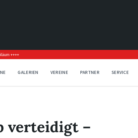
biläum ++++
INE
GALERIEN
VEREINE
PARTNER
SERVICE
 verteidigt –