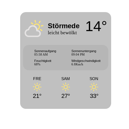
14°
Störmede
leicht bewölkt
Sonnenaufgang
Sonnenuntergang
05:58 AM
09:04 PM
Feuchtigkeit
Windgeschwindigkeit
68%
6.8Km/h
FRE
SAM
SON
21°
27°
33°