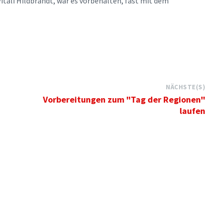
Vitali Hildbrandt, war es vorbehalten, fast mit dem
NÄCHSTE(S)
Vorbereitungen zum "Tag der Regionen"
laufen