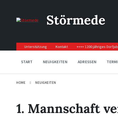
Skip
Skip
Skip
to
to
to
content
main
footer
Störmede
navigation
Unterstützung
Kontakt
++++ 1200 jähriges Dorfju
START
NEUIGKEITEN
ADRESSEN
TERM
HOME
NEUIGKEITEN
1. Mannschaft ve