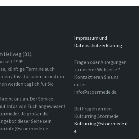
Impressum und
Datenschutzerklärung
m Hellweg (B1).
n seit 1999.
Fragen oder Anregungen
sse, künftige Termine auch
zu unserer Webseite ?
rmen / Institutionen in und um
Kontaktieren Sie uns
nen werden täglich für Sie
unter
info@stoermede.de.
hreibt uns an. Der Service-
 auf Infos von Euch angewiesen!
Bei Fragen an den
törmeder. Je größer die
Kulturring Störmede
ngebot dieser Seite sein.
Kulturring@stoermede.d
l an info@stoermede.de
e