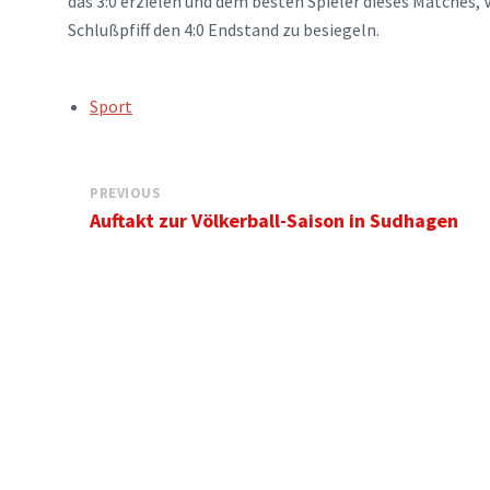
das 3:0 erzielen und dem besten Spieler dieses Matches, 
Schlußpfiff den 4:0 Endstand zu besiegeln.
TAGS:
Sport
PREVIOUS
Auftakt zur Völkerball-Saison in Sudhagen