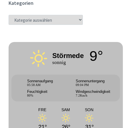
Kategorien
KATEGORIEN
9°
Störmede
sonnig
Sonnenaufgang
Sonnenuntergang
05:58 AM
09:04 PM
Feuchtigkeit
Windgeschwindigkeit
80%
7.2Km/h
FRE
SAM
SON
21°
26°
31°