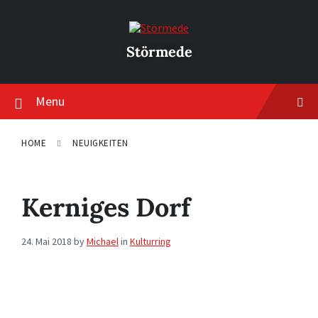
Skip
Skip
Skip
to
to
to
content
main
footer
navigation
Störmede
Menu
HOME
NEUIGKEITEN
Kerniges Dorf
24. Mai 2018
by
Michael
in
Kulturring