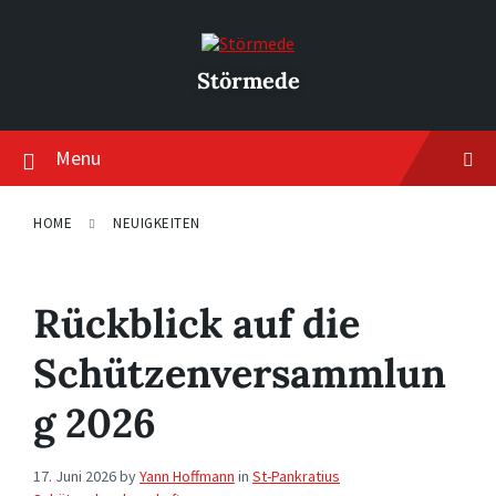
Skip
Skip
Skip
to
to
to
content
main
footer
navigation
Störmede
Menu
HOME
NEUIGKEITEN
Rückblick auf die
Schützenversammlun
g 2026
17. Juni 2026
by
Yann Hoffmann
in
St-Pankratius