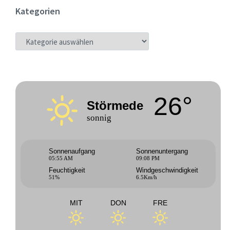
Kategorien
KATEGORIEN
26°
Störmede
sonnig
Sonnenaufgang
Sonnenuntergang
05:55 AM
09:08 PM
Feuchtigkeit
Windgeschwindigkeit
51%
6.5Km/h
MIT
DON
FRE