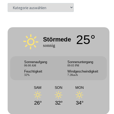
KATEGORIEN
25°
Störmede
sonnig
Sonnenaufgang
Sonnenuntergang
06:00 AM
09:03 PM
Feuchtigkeit
Windgeschwindigkeit
32%
7.2Km/h
SAM
SON
MON
26°
32°
34°