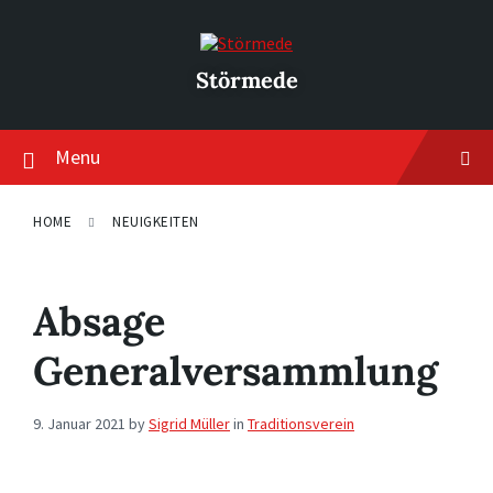
Skip
Skip
Skip
to
to
to
content
main
footer
navigation
Störmede
Menu
HOME
NEUIGKEITEN
Absage
Generalversammlung
9. Januar 2021
by
Sigrid Müller
in
Traditionsverein