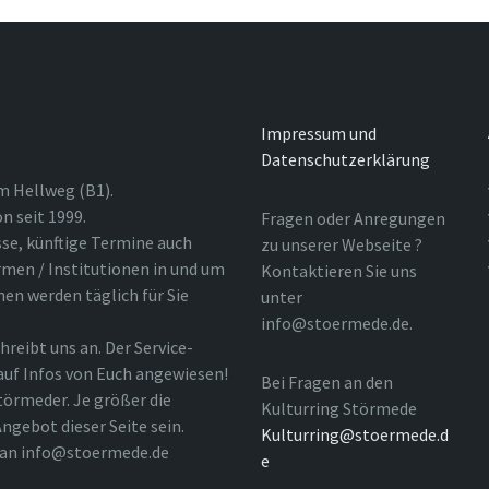
Impressum und
Datenschutzerklärung
m Hellweg (B1).
n seit 1999.
Fragen oder Anregungen
sse, künftige Termine auch
zu unserer Webseite ?
rmen / Institutionen in und um
Kontaktieren Sie uns
nen werden täglich für Sie
unter
info@stoermede.de.
hreibt uns an. Der Service-
 auf Infos von Euch angewiesen!
Bei Fragen an den
törmeder. Je größer die
Kulturring Störmede
ngebot dieser Seite sein.
Kulturring@stoermede.d
l an info@stoermede.de
e