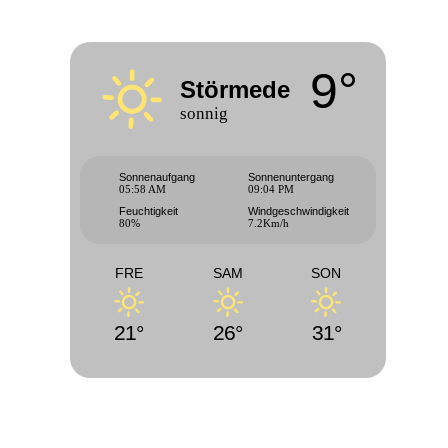
9°
Störmede
sonnig
Sonnenaufgang
Sonnenuntergang
05:58 AM
09:04 PM
Feuchtigkeit
Windgeschwindigkeit
80%
7.2Km/h
FRE
SAM
SON
21°
26°
31°