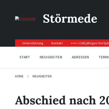
Skip
Skip
Skip
to
to
to
content
main
footer
Störmede
navigation
Unterstützung
Kontakt
++++ 1200 jähriges Dorfju
START
NEUIGKEITEN
ADRESSEN
TERM
HOME
NEUIGKEITEN
Abschied nach 2