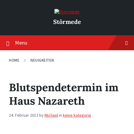
Skip
Skip
Skip
to
to
to
content
main
footer
navigation
Störmede
Menu
HOME
NEUIGKEITEN
Blutspendetermin im
Haus Nazareth
24. Februar 2013
by
Michael
in
keine kategorie