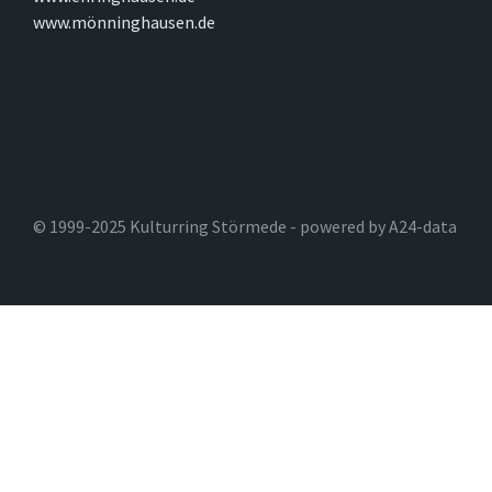
www.mönninghausen.de
© 1999-2025 Kulturring Störmede - powered by A24-data