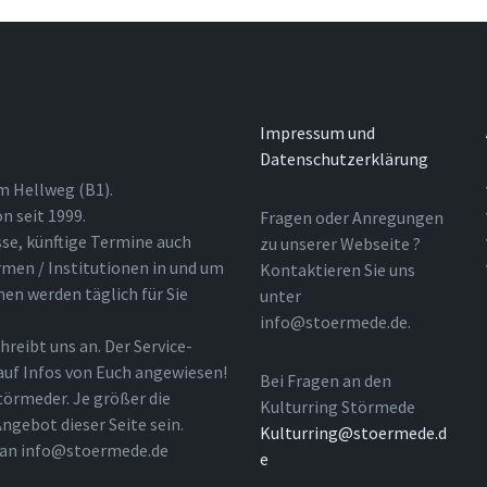
Impressum und
Datenschutzerklärung
m Hellweg (B1).
n seit 1999.
Fragen oder Anregungen
sse, künftige Termine auch
zu unserer Webseite ?
rmen / Institutionen in und um
Kontaktieren Sie uns
nen werden täglich für Sie
unter
info@stoermede.de.
hreibt uns an. Der Service-
 auf Infos von Euch angewiesen!
Bei Fragen an den
törmeder. Je größer die
Kulturring Störmede
ngebot dieser Seite sein.
Kulturring@stoermede.d
l an info@stoermede.de
e