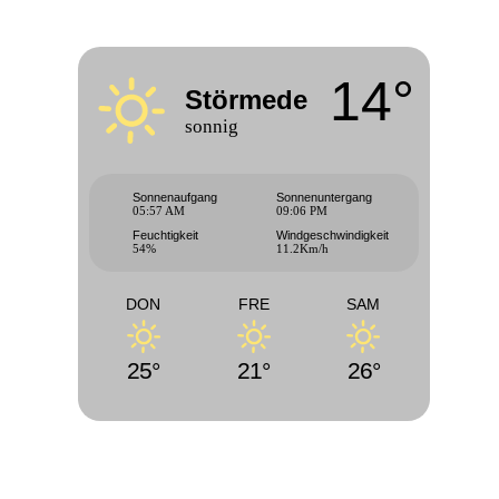
14°
Störmede
sonnig
Sonnenaufgang
Sonnenuntergang
05:57 AM
09:06 PM
Feuchtigkeit
Windgeschwindigkeit
54%
11.2Km/h
DON
FRE
SAM
25°
21°
26°