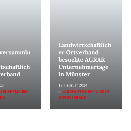
Read
More
Landwirtschaftlich
lversammlu
er Ortverband
besuchte AGRAR
tschaftlich
Unternehmertage
verband
in Münster
025
17. Februar 2024
SCHAFTLICHER
in
LANDWIRTSCHAFTLICHER
ND
ORTSVERBAND