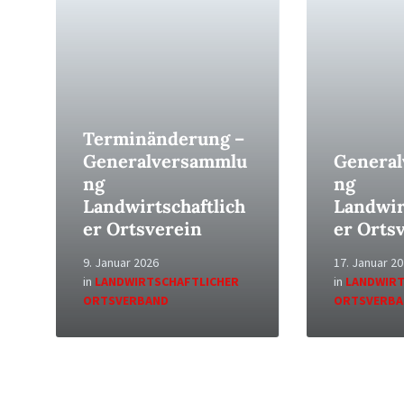
Read
Read
More
More
Terminänderung –
Generalversammlu
Genera
ng
ng
Landwirtschaftlich
Landwir
er Ortsverein
er Orts
9. Januar 2026
17. Januar 2
in
LANDWIRTSCHAFTLICHER
in
LANDWIRT
ORTSVERBAND
ORTSVERBA