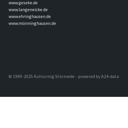
www.geseke.de
www.langeneicke.de
www.ehringhausen.de
www.mönninghausen.de
© 1999-2025 Kulturring Störmede - powered by A24-data