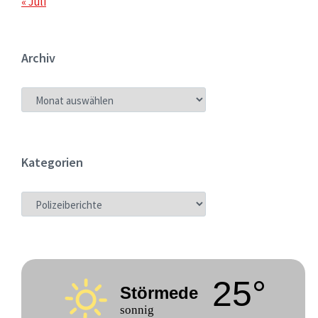
« Juli
Archiv
ARCHIV
Kategorien
KATEGORIEN
25°
Störmede
sonnig