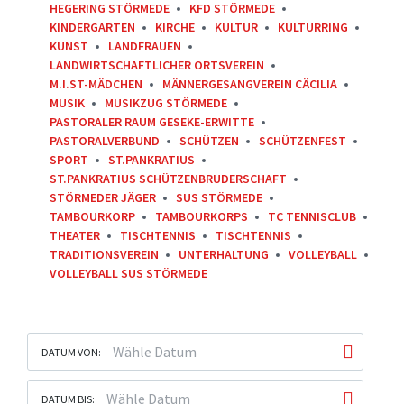
HEGERING STÖRMEDE
KFD STÖRMEDE
KINDERGARTEN
KIRCHE
KULTUR
KULTURRING
KUNST
LANDFRAUEN
LANDWIRTSCHAFTLICHER ORTSVEREIN
M.I.ST-MÄDCHEN
MÄNNERGESANGVEREIN CÄCILIA
MUSIK
MUSIKZUG STÖRMEDE
PASTORALER RAUM GESEKE-ERWITTE
PASTORALVERBUND
SCHÜTZEN
SCHÜTZENFEST
SPORT
ST.PANKRATIUS
ST.PANKRATIUS SCHÜTZENBRUDERSCHAFT
STÖRMEDER JÄGER
SUS STÖRMEDE
TAMBOURKORP
TAMBOURKORPS
TC TENNISCLUB
THEATER
TISCHTENNIS
TISCHTENNIS
TRADITIONSVEREIN
UNTERHALTUNG
VOLLEYBALL
VOLLEYBALL SUS STÖRMEDE
DATUM VON:
DATUM BIS: