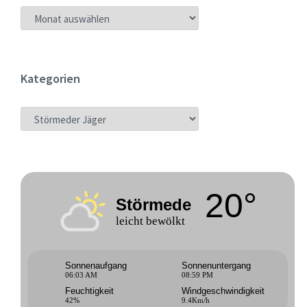
ARCHIV
Kategorien
KATEGORIEN
20°
Störmede
leicht bewölkt
Sonnenaufgang
Sonnenuntergang
06:03 AM
08:59 PM
Feuchtigkeit
Windgeschwindigkeit
42%
9.4Km/h