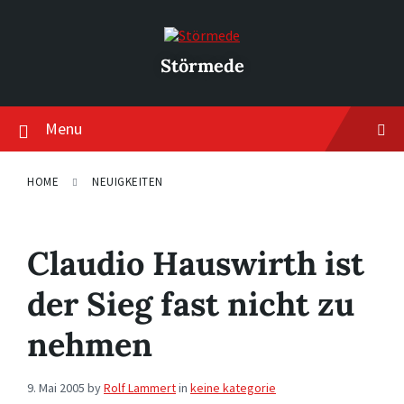
Skip
Skip
Skip
to
to
to
content
main
footer
navigation
Störmede
Menu
HOME
NEUIGKEITEN
Claudio Hauswirth ist
der Sieg fast nicht zu
nehmen
9. Mai 2005
by
Rolf Lammert
in
keine kategorie