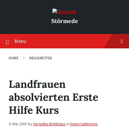
Skip
Skip
Skip
to
to
to
content
main
footer
navigation
Störmede
Menu
HOME
NEUIGKEITEN
Landfrauen
absolvierten Erste
Hilfe Kurs
9. Mai 2005
by
Veronika Brinkhaus
in
keine kategorie