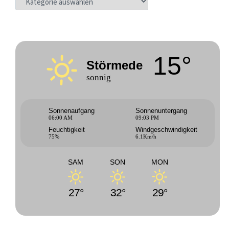
15°
Störmede
sonnig
Sonnenaufgang
Sonnenuntergang
06:00 AM
09:03 PM
Feuchtigkeit
Windgeschwindigkeit
75%
6.1Km/h
SAM
SON
MON
27°
32°
29°