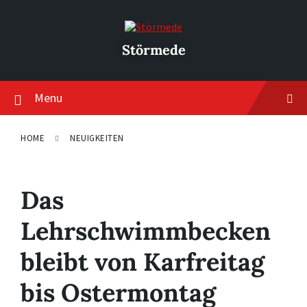
Skip
Skip
Skip
to
to
to
content
main
footer
navigation
Störmede
Menu
HOME
NEUIGKEITEN
Das
Lehrschwimmbecken
bleibt von Karfreitag
bis Ostermontag