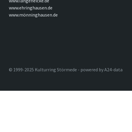
www.langeneicke.de
www.ehringhausen.de
www.mönninghausen.de
© 1999-2025 Kulturring Störmede - powered by A24-data