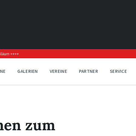
biläum ++++
INE
GALERIEN
VEREINE
PARTNER
SERVICE
men zum