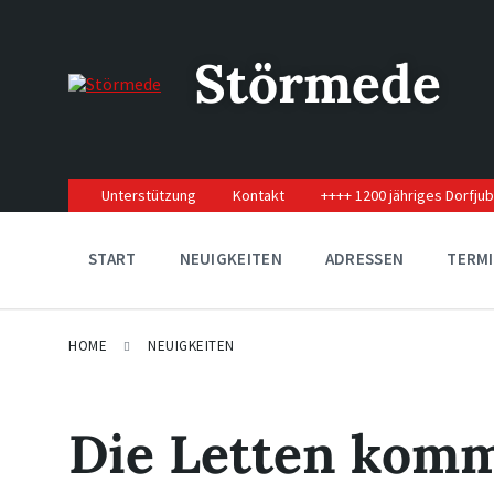
Skip
Skip
Skip
to
to
to
content
main
footer
Störmede
navigation
Unterstützung
Kontakt
++++ 1200 jähriges Dorfju
START
NEUIGKEITEN
ADRESSEN
TERM
HOME
NEUIGKEITEN
Die Letten kom