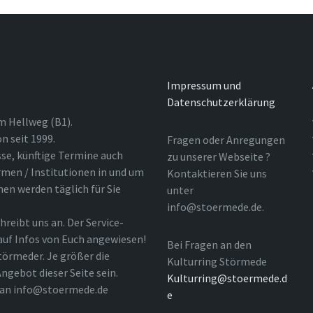
Impressum und
Datenschutzerklärung
m Hellweg (B1).
n seit 1999.
Fragen oder Anregungen
sse, künftige Termine auch
zu unserer Webseite ?
rmen / Institutionen in und um
Kontaktieren Sie uns
nen werden täglich für Sie
unter
info@stoermede.de.
hreibt uns an. Der Service-
 auf Infos von Euch angewiesen!
Bei Fragen an den
törmeder. Je größer die
Kulturring Störmede
ngebot dieser Seite sein.
Kulturring@stoermede.d
l an info@stoermede.de
e