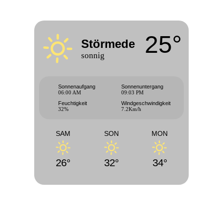
25°
Störmede
sonnig
Sonnenaufgang
Sonnenuntergang
06:00 AM
09:03 PM
Feuchtigkeit
Windgeschwindigkeit
32%
7.2Km/h
SAM
SON
MON
26°
32°
34°