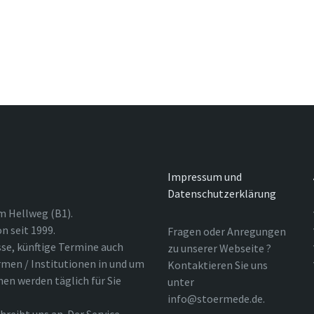
Impressum und
Datenschutzerklärung
m Hellweg (B1).
n seit 1999.
Fragen oder Anregungen
sse, künftige Termine auch
zu unserer Webseite ?
rmen / Institutionen in und um
Kontaktieren Sie uns
nen werden täglich für Sie
unter
info@stoermede.de.