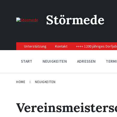
Skip
Skip
Skip
to
to
to
content
main
footer
Störmede
navigation
Unterstützung
Kontakt
++++ 1200 jähriges Dorfju
START
NEUIGKEITEN
ADRESSEN
TERM
HOME
NEUIGKEITEN
Vereinsmeisters