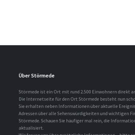
Über Störmede
Störmede ist ein Ort mit rund 2.500 Einwohnern direkt a
Die Internetseite für den Ort Störmede besteht nun scho
Sie erhalten neben Informationen über aktuelle Ereigni
Adressen über alle Sehenswürdigkeiten und wichtigen Fi
Störmede. Schauen Sie häufiger mal rein, die Informatio
aktualisiert.