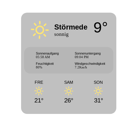
9°
Störmede
sonnig
Sonnenaufgang
Sonnenuntergang
05:58 AM
09:04 PM
Feuchtigkeit
Windgeschwindigkeit
80%
7.2Km/h
FRE
SAM
SON
21°
26°
31°