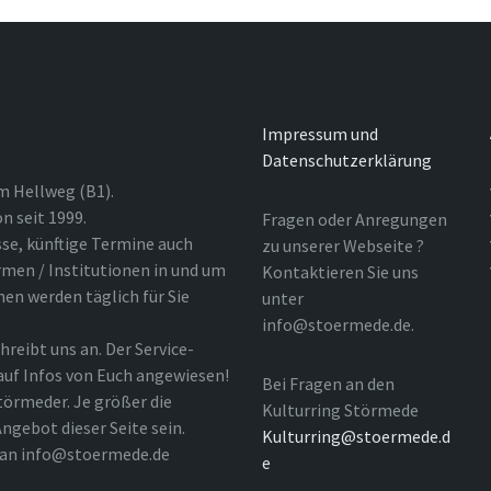
Impressum und
Datenschutzerklärung
m Hellweg (B1).
n seit 1999.
Fragen oder Anregungen
sse, künftige Termine auch
zu unserer Webseite ?
rmen / Institutionen in und um
Kontaktieren Sie uns
nen werden täglich für Sie
unter
info@stoermede.de.
hreibt uns an. Der Service-
 auf Infos von Euch angewiesen!
Bei Fragen an den
törmeder. Je größer die
Kulturring Störmede
ngebot dieser Seite sein.
Kulturring@stoermede.d
l an info@stoermede.de
e