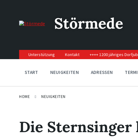
Skip
Skip
Skip
to
to
to
content
main
footer
Störmede
navigation
Unterstützung
Kontakt
++++ 1200 jähriges Dorfju
START
NEUIGKEITEN
ADRESSEN
TERM
HOME
NEUIGKEITEN
Die Sternsinger