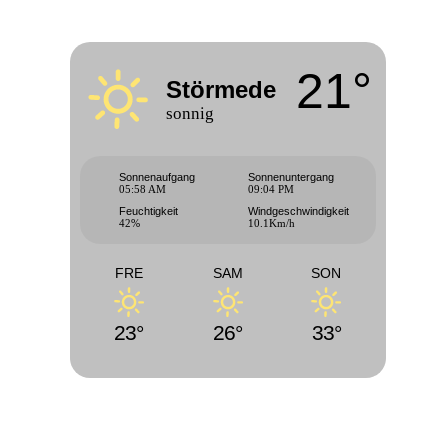
21°
Störmede
sonnig
Sonnenaufgang
Sonnenuntergang
05:58 AM
09:04 PM
Feuchtigkeit
Windgeschwindigkeit
42%
10.1Km/h
FRE
SAM
SON
23°
26°
33°