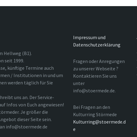
Impressum und
Datenschutzerklärung
m Hellweg (B1).
n seit 1999.
Fragen oder Anregungen
sse, künftige Termine auch
zu unserer Webseite ?
rmen / Institutionen in und um
Kontaktieren Sie uns
nen werden täglich für Sie
unter
info@stoermede.de.
hreibt uns an. Der Service-
 auf Infos von Euch angewiesen!
Bei Fragen an den
törmeder. Je größer die
Kulturring Störmede
ngebot dieser Seite sein.
Kulturring@stoermede.d
l an info@stoermede.de
e