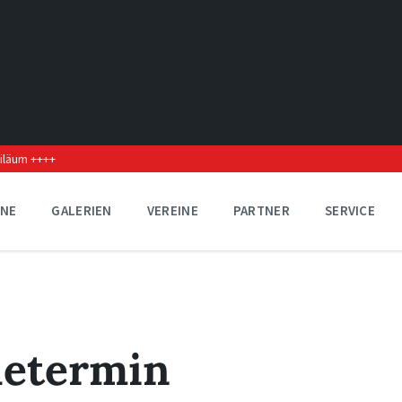
biläum ++++
INE
GALERIEN
VEREINE
PARTNER
SERVICE
determin