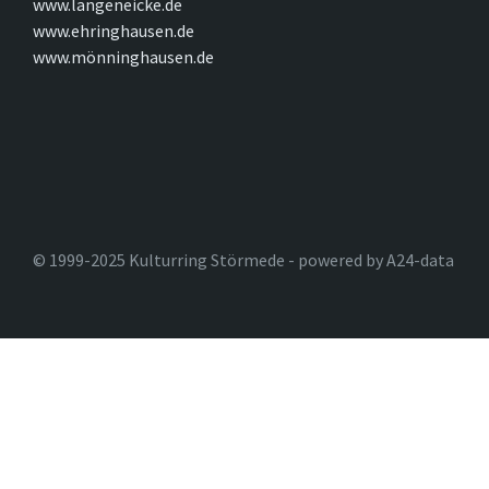
www.langeneicke.de
www.ehringhausen.de
www.mönninghausen.de
© 1999-2025 Kulturring Störmede - powered by A24-data