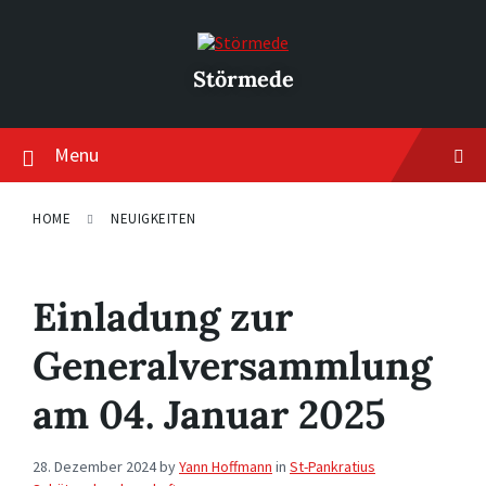
Skip
Skip
Skip
to
to
to
content
main
footer
navigation
Störmede
Menu
HOME
NEUIGKEITEN
Einladung zur
Generalversammlung
am 04. Januar 2025
28. Dezember 2024
by
Yann Hoffmann
in
St-Pankratius