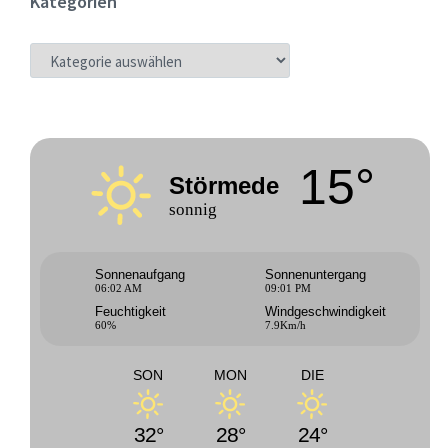
Kategorien
KATEGORIEN
15°
Störmede
sonnig
Sonnenaufgang
Sonnenuntergang
06:02 AM
09:01 PM
Feuchtigkeit
Windgeschwindigkeit
60%
7.9Km/h
SON
MON
DIE
32°
28°
24°