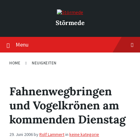
Skip
Skip
Skip
to
to
to
content
main
footer
navigation
Störmede
Menu
HOME
NEUIGKEITEN
Fahnenwegbringen
und Vogelkrönen am
kommenden Dienstag
29. Juni 2006
by
Rolf Lammert
in
keine kategorie