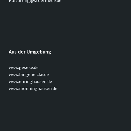
Kulturring@stoermede.de
Aus der Umgebung
www.geseke.de
www.langeneicke.de
www.ehringhausen.de
www.mönninghausen.de