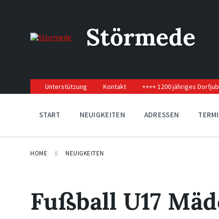
Skip
Skip
Skip
to
to
to
content
main
footer
Störmede
navigation
Unterstützung
Kontakt
++++ 1200 jähriges Dorfju
START
NEUIGKEITEN
ADRESSEN
TERM
HOME
NEUIGKEITEN
Fußball U17 Mäd