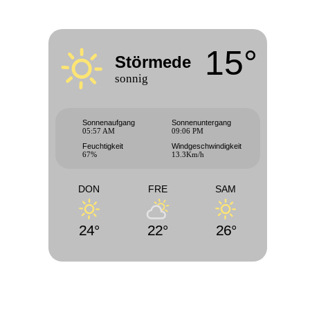
15°
Störmede
sonnig
Sonnenaufgang
Sonnenuntergang
05:57 AM
09:06 PM
Feuchtigkeit
Windgeschwindigkeit
67%
13.3Km/h
DON
FRE
SAM
24°
22°
26°