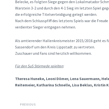
Belecke, es folgten Siege gegen den Lokalmatador Schme
Warstein 3-2 und durch den 4-1 Sieg im letzten Spiel ge
die erfolgreiche Titelverteidigung gelegt werden.
Nach dem Schlusspfiff des letztens Spiels war die Freud
verdienter Sieger entgegen nehmen.
Als amtierender Hallenkreismeister 2015/2016 geht es f
Sassendorf um den Kreis Lippstadt zu vertreten.
Zuschauer und Fans sind herzlich willkommen.
Für den SuS Störmede spielten
:
Theresa Huneke, Leoni Dömer, Lena Sauermann, Helen 
Reitemeier, Katharina Schnelle, Lisa Beklas, Kristin 
PREVIOUS