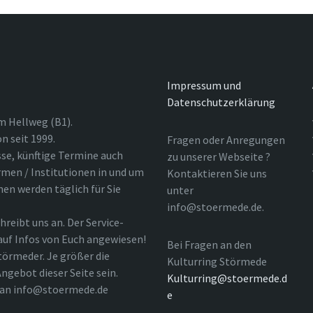
Impressum und
Datenschutzerklärung
m Hellweg (B1).
n seit 1999.
Fragen oder Anregungen
sse, künftige Termine auch
zu unserer Webseite ?
rmen / Institutionen in und um
Kontaktieren Sie uns
nen werden täglich für Sie
unter
info@stoermede.de.
hreibt uns an. Der Service-
 auf Infos von Euch angewiesen!
Bei Fragen an den
törmeder. Je größer die
Kulturring Störmede
ngebot dieser Seite sein.
Kulturring@stoermede.d
l an info@stoermede.de
e